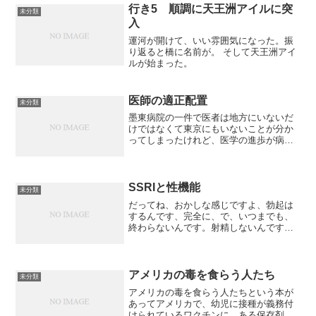
行き5 順調に天王洲アイルに突
未分類
入
運河が開けて、いい雰囲気になった。振
り返ると橋に名前が。 そして天王洲アイ
ルが始まった。
医師の適正配置
未分類
墨東病院の一件で医者は地方にいないだ
けではなくて東京にもいないことが分か
ってしまったけれど、医学の進歩が病気
をなくすならいいけれど医学の進歩は病
気を増やし検査を増やし薬を増やし通院
回数を増やしているリハビリを増やし点
滴を増やしマッサージを増...
SSRIと性機能
未分類
だってね、おかしな感じですよ、勃起は
するんです、完全に、で、いつまでも、
終わらないんです。射精しないんです。
ずーっと勃起したままで。こういうのっ
て経験ないですから、まあ、お薬のせい
だと分かっているんですがね。相手にも
説明はしてあって、そうな...
アメリカの毒を食らう人たち
未分類
アメリカの毒を食らう人たちという本が
あってアメリカで、幼児に接種が義務付
けられているワクチンに、ある保存剤が