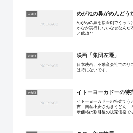
めがねの鼻がめんどう
未分類
めがねの鼻を接着剤でくっつ
かなか実行しないなぜなんだ
と億劫だ
映画「集団左遷」
未分類
日本映画。不動産会社でのリ
は特にないです。
イトーヨーカドーの特
未分類
イトーヨーカドーの特売でうど
吉 国産小麦さぬきうどん ５食
示価格は割引後の販売価格です