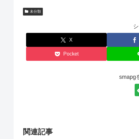
未分類
シ
X
Pocket
smap
関連記事