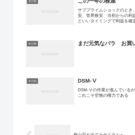
この一年の株屋
未分類
サブプライムショックのとき
安、世界株安、当初からの利
といいタイミングで利益を確定
まだ元気なバラ お買
未分類
DSM-Ⅴ
未分類
DSM-Ⅴの作業が進んでい
これこそ空無の権力である
椿山荘を出てカテドラルへ