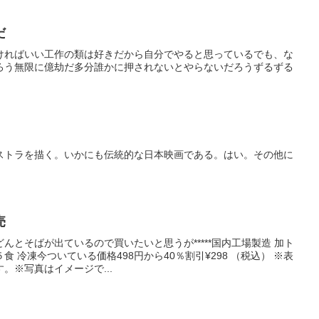
だ
ければいい工作の類は好きだから自分でやると思っているでも、な
ろう無限に億劫だ多分誰かに押されないとやらないだろうずるずる
ストラを描く。いかにも伝統的な日本映画である。はい。その他に
売
んとそばが出ているので買いたいと思うが*****国内工場製造 加ト
 冷凍今ついている価格498円から40％割引¥298 （税込） ※表
。※写真はイメージで...