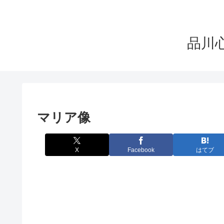
品川心療
マリア像
X
Facebook
はてブ