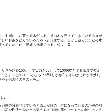
い。中国に、お茶の原木がある。その木を守って生きている民族が
いしいお茶を飲んでいるだろうと想像する。しかし彼らはただの水
ってもいいが、感覚の洗練である。代々、飲...
見かけを100として実力を60として100(60)とする謙虚で控え
20とすると80(120)となる空威張りが存在するのはそれが有効だ
や子供の頃のその人を...
匂い
る部屋の窓を開けていると風上が緑の一群になっているのか緑の匂
ない花や樹液の匂いとも違うやはり緑の葉のそのものの匂いのよう