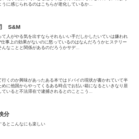
うに感じられるのはこちらが老化しているか...
 S&M
って人がやる気を出すならそれもいい手だしかしたいていは嫌われ
***仕事上の効果がないのに怒っているのはなんだろうかヒステリー
んなことと関係があるのだろうかサデ...
て行くのか興味があったある本ではドバイの現状が書かれていて半
ために他国からやってくるある時点でお払い箱になるといきなり居
ていると不法滞在で逮捕されるとのことこう...
映分
するとこんなにも楽しい