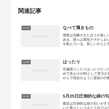
関連記事
なべて薄きもの
未分類
感覚は洗練されたほうが楽し
ある。彼らは普段さぞかしお
を飲んでいる。貧しいからと言
はったり
未分類
空威張りしたりはったりだったり
めで見かけが80として実力が1
からで現在のように普段の行動
5月25日圧倒的な緑の
未分類
最近は圧倒的な緑の匂いがす
いだ香りというほど上品では