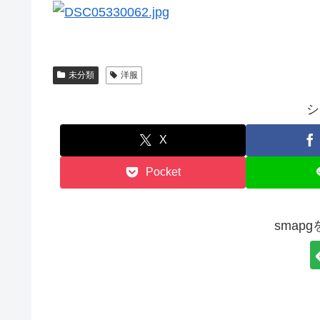
未分類
洋服
シ
X
Pocket
smap