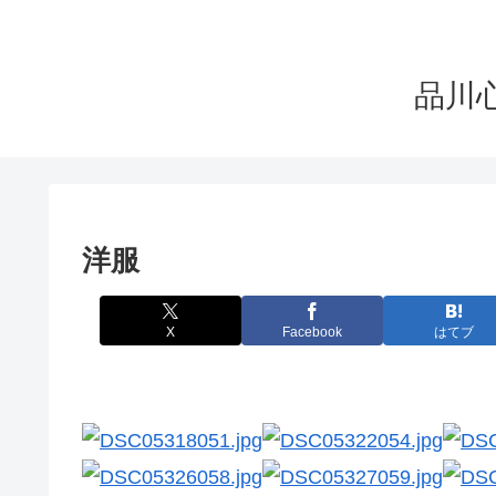
品川心療
洋服
X
Facebook
はてブ