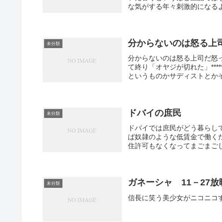
な気がする年々刺激的になるよ
分からないのは怒る上司
未分類
分からないのは怒る上司だ怒
て終り「オヤジが切れた」**
というものかサディストとかそ
ドバイの庶民
未分類
ドバイでは庶民がどう暮らし
ば奴隷のような低賃金で働く
住許可もなくなってまごまごし
ガネーシャ 11－27放
未分類
信長に笑う美少女がニコニコ