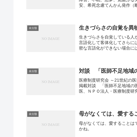
安、希死念慮てんかん発作（断
生きづらさの自覚を異
未分類
生きづらさを自覚している人
言語化して客体化してさらに
密な言語化ができない場合には
対談 「医師不足地域
未分類
医療制度研究会 ～21世紀の
掲載対談 「医師不足地域の
医、ＮＰＯ法人・医療制度研究
母がなくては、愛する
未分類
母がなくては、愛することはで
かね。