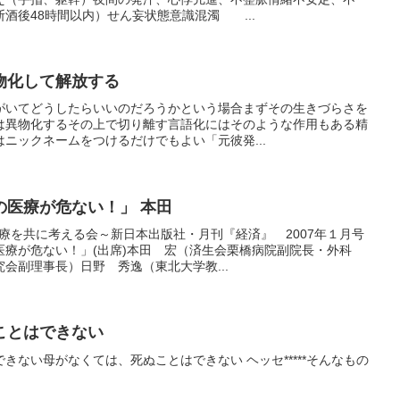
酒後48時間以内）せん妄状態意識混濁 ...
物化して解放する
がいてどうしたらいいのだろうかという場合まずその生きづらさを
は異物化するその上で切り離す言語化にはそのような作用もある精
ニックネームをつけるだけでもよい「元彼発...
の医療が危ない！」 本田
医療を共に考える会～新日本出版社・月刊『経済』 2007年１月号
医療が危ない！」(出席)本田 宏（済生会栗橋病院副院長・外科
会副理事長）日野 秀逸（東北大学教...
ことはできない
きない母がなくては、死ぬことはできない ヘッセ*****そんなもの