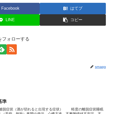
Facebook
はてブ
LINE
コピー
gをフォローする
smapg
基準
離脱症状（酒が切れると出現する症状） 軽度の離脱症状睡眠
え（手指、躯幹）夜間の発汗、心悸亢進、不整脈情緒不安定、不