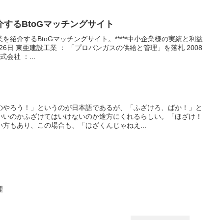
するBtoGマッチングサイト
紹介するBtoGマッチングサイト。*****中小企業様の実績と利益
26日 東亜建設工業 ： 「プロパンガスの供給と管理」を落札 2008
会社 ：...
のやろう！」というのが日本語であるが、「ふざけろ、ばか！」と
いいのかふざけてはいけないのか途方にくれるらしい。「ほざけ！
方もあり、この場合も、「ほざくんじゃねえ...
理