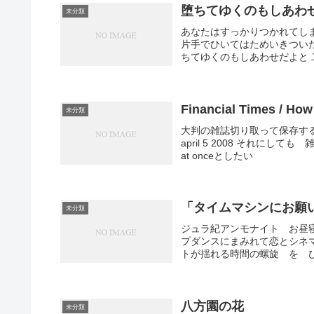
堕ちてゆくのもしあわ
未分類
あなたはすっかりつかれてし
片手でひいてはためいきついた
ちてゆくのもしあわせだよと 二
Financial Times / How 
未分類
大判の雑誌切り取って保存す
april 5 2008 それにして
at onceとしたい
「タイムマシンにお願
未分類
ジュラ紀アンモナイト お昼
プダンスにまみれて恋とシネ
トが揺れる時間の螺旋 を ひと
八方園の花
未分類