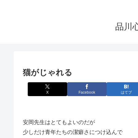
品川心療
猫がじゃれる
X
Facebook
はてブ
安岡先生はとてもよいのだが
少しだけ青年たちの潔癖さにつけ込んで