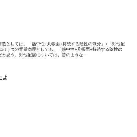
構造としては、「熱中性+几帳面+持続する陰性の気分」+「対他配
代のうつの背景病理としても、「熱中性+几帳面+持続する陰性の
と思う。対他配慮については、昔のような...
たよ