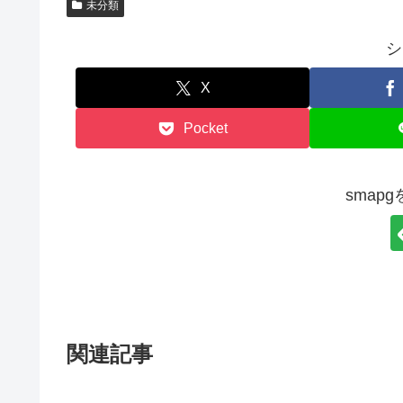
未分類
シ
X
Pocket
smap
関連記事