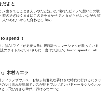
せだよと
まい 生きてることさえいやだと泣いた 壊れたピアノで想い出の歌
 時の過ぎゆくままにこの身をまかせ 男と女がただよいながら 堕
人つめたいからだ合わせる 時の...
to spend it
るにはA4ワイドが必要大量に腕時計のコマーシャルが載っている
も 雑誌のタイトルがいいさらに一言付け加えてHow to spend it all
い」木村カエラ
寝ティラノザウルス お散歩無邪気な夢好きな時代に行けるわタッ
マの明け暮れ鹿鳴館ドレスが翻るワルツポンパドゥールシルクハッ
っ飛び好きな時代に行けるわ*****と...