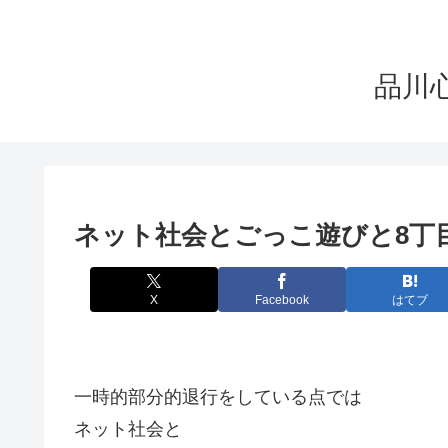
品川心療
ネット社会とごっこ遊びと8丁
X
Facebook
はてブ
一時的部分的退行をしている点では
ネット社会と