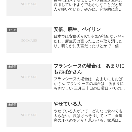
通用しているようでおかしなことだと知
人が嘆いていた。確かに、究極的に言え
ば、自然に由来しないものなどひとつも
ないのだし、放射性物質についても、自
然のひとつだろう。化学合成されたもの
とそうでないものを指して...
安倍、麻生、ペイリン
未分類
日本では安倍氏がKY:空気が読めないだっ
たし、麻生氏は言ったことを取り消した
り、明らかに失言だったりとかで、信頼
を喪失しているのだが、アメリカでもア
ラスカ州知事ペイリンさんはアフリカを
国の名前だと思っていたとかでたいして
変わらない実態である...
フランシーヌの場合は あまりに
未分類
もおばかさん
フランシーヌの場合は あまりにもおば
かさん フランシーヌの場合は あまりに
もさびしい 三月三十日の日曜日 パリの朝
に燃えたいのちひとつ フランシーヌ ホ
ントのことを云ったら オリコウになれ
ない ホントのことを云ったら あまりに
やせている人
未分類
も悲しい フラ...
やせている人がいて、どんなに食べても
太らない。顔はげっそりしていて、食道
癌のオペのあとかと思わせる。家系は全
部やせている。将来、遺伝子の一部をや
せる遺伝子といて売り出したいといって