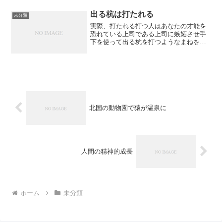
いた。
出る杭は打たれる
未分類
実際、打たれる打つ人はあなたの才能を
恐れている上司である上司に嫉妬させ手
下を使って出る杭を打つようなまねをさ
せたら、あなたの実力も本物だひそかに
うぬぼれてもいいあとはいいじゃないか
この世のことなんか偶然だ腹を括ろう誰
も知らなくてもわたしが知...
北国の動物園で猿が温泉に
人間の精神的成長
ホーム
未分類