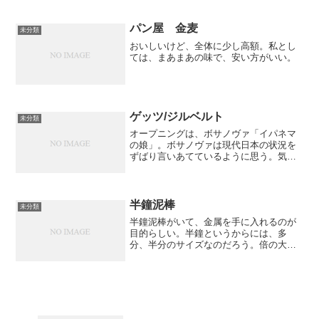
パン屋 金麦
未分類
おいしいけど、全体に少し高額。私とし
ては、まあまあの味で、安い方がいい。
ゲッツ/ジルベルト
未分類
オープニングは、ボサノヴァ「イパネマ
の娘」。ボサノヴァは現代日本の状況を
ずばり言いあてているように思う。気分
がいい。
半鐘泥棒
未分類
半鐘泥棒がいて、金属を手に入れるのが
目的らしい。半鐘というからには、多
分、半分のサイズなのだろう。倍の大き
さが全サイズの鐘ということになるのだ
ろうか。全鐘とは言わないようだが。小
さな鐘という意味で、半鐘らしい。お寺
にあるのが普通サイズなのか...