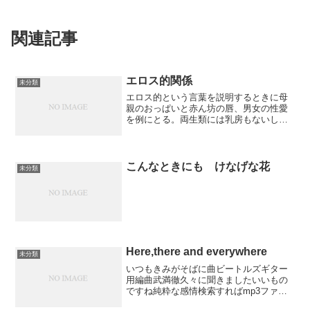
関連記事
エロス的関係
未分類
エロス的という言葉を説明するときに母
親のおっぱいと赤ん坊の唇、男女の性愛
を例にとる。両生類には乳房もないし乳
首もない、唇もない。その状態から出発
して母親の乳首ができて子どもには唇が
できて実に不思議なことだが授乳ができ
るようになった。実際の進...
こんなときにも けなげな花
未分類
Here,there and everywhere
未分類
いつもきみがそばに曲ビートルズギター
用編曲武満徹久々に聞きましたいいもの
ですね純粋な感情検索すればmp3ファイ
ルも見つかります