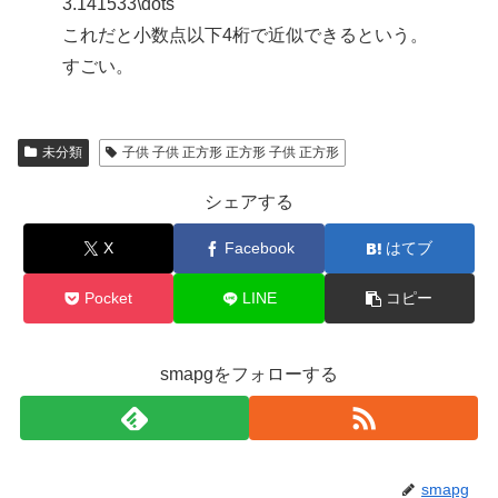
これだと小数点以下4桁で近似できるという。
すごい。
未分類
子供 子供 正方形 正方形 子供 正方形
シェアする
X
Facebook
はてブ
Pocket
LINE
コピー
smapgをフォローする
smapg